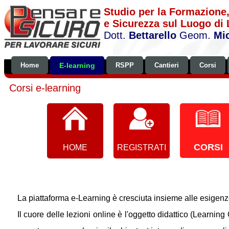
Studio per la Formazione
e Sicurezza sul Luogo di
Dott.
Bettarello
Geom.
Mi
Home
E-learning
RSPP
Cantieri
Corsi
Corsi e-learning
CORSI
HOME
REGISTRATI
La piattaforma e-Learning è cresciuta insieme alle esigenze
Il cuore delle lezioni online è l'oggetto didattico (Learning