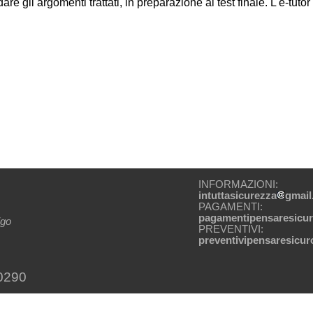
re gli argomenti trattati, in preparazione al test finale. L'e-tut
INFORMAZIONI:
intuttasicurezza
gmai
PAGAMENTI:
pagamentipensaresicu
igo
PREVENTIVI:
preventivipensaresicur
0290