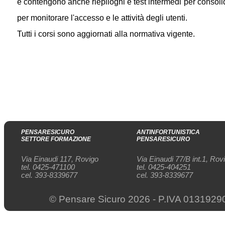
e contengono anche riepiloghi e test intermedi per consolida
per monitorare l'accesso e le attività degli utenti.
Tutti i corsi sono aggiornati alla normativa vigente.
PENSARESICURO
ANTINFORTUNISTICA
SETTORE FORMAZIONE
PENSARESICURO
Via Einaudi 117, Rovigo
Via Einaudi 77/B int.1, Rov
tel. 0425-471100
tel. 0425-404251
cel. 393-8339677
cel. 393-8339677
© Pensare Sicuro
2026 - P.IVA 0131929