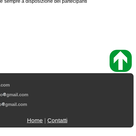
or è sempre a disposizione dei partecipanti
l.com
ro
gmail.com
o
gmail.com
Home
|
Contatti